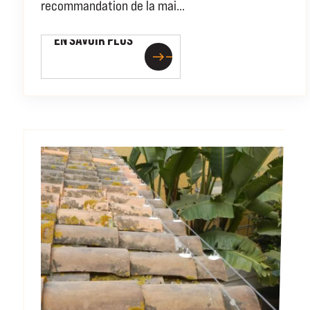
recommandation de la mai...
EN SAVOIR PLUS
EN SAVOIR PLUS
east
east