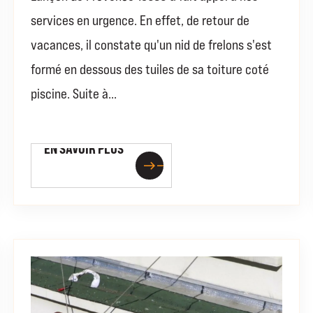
services en urgence. En effet, de retour de
vacances, il constate qu'un nid de frelons s'est
formé en dessous des tuiles de sa toiture coté
piscine. Suite à...
EN SAVOIR PLUS
EN SAVOIR PLUS
east
east