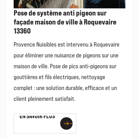
Pose de système anti pigeon sur
façade maison de ville à Roquevaire
13360
Provence Nuisibles est intervenu à Roquevaire
pour éliminer une nuisance de pigeons sur une
maison de ville. Pose de pics anti-pigeons sur
gouttières et fils électriques, nettoyage
complet : une solution durable, efficace et un
client pleinement satisfait.
EN SAVOIR PLUS
EN SAVOIR PLUS
east
east