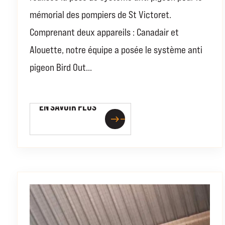
mémorial des pompiers de St Victoret.
Comprenant deux appareils : Canadair et
Alouette, notre équipe a posée le système anti
pigeon Bird Out...
EN SAVOIR PLUS
EN SAVOIR PLUS
east
east