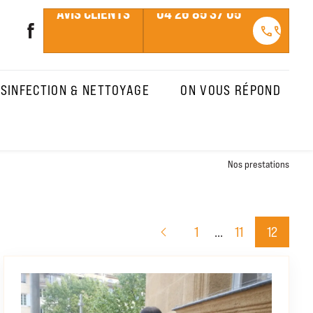
AVIS CLIENTS
04 26 85 37 05
call
call
SINFECTION & NETTOYAGE
ON VOUS RÉPOND
Nos prestations
...
1
11
12