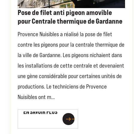
Pose de filet anti pigeon amovible
pour Centrale thermique de Gardanne
Provence Nuisibles a réalisé la pose de filet
contre les pigeons pour la centrale thermique de
la ville de Gardanne. Les pigeons nichaient dans
les installations de cette centrale et devenaient
une gène considérable pour certaines unités de
productions. Le techniciens de Provence
Nuisibles ont m...
EN SAVOIR PLUS
EN SAVOIR PLUS
east
east