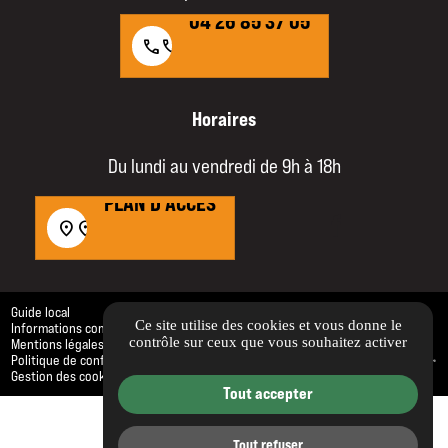
04 26 85 37 05
call
call
Horaires
Du lundi au vendredi de 9h à 18h
PLAN D'ACCÈS
PLAN D'ACCÈS
location_on
location_on
Guide local
Ce site utilise des cookies et vous donne le
Informations complémentaires
contrôle sur ceux que vous souhaitez activer
Mentions légales
Politique de confidentialité
Gestion des cookies
Tout accepter
Tout refuser