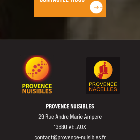
east
east
PROVENCE NUISIBLES
29 Rue Andre Marie Ampere
13880 VELAUX
04 26 85 37 05
contact@provence-nuisibles.fr