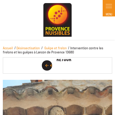
Panneau de gestion des cookies
Accueil
Désinsectisation
Guêpe et frelon
Intervention contre les
RETOUR
frelons et les guêpes à Lancon de Provence 13680
RETOUR
arrow_back
arrow_back