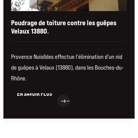
Poudrage de toiture contre les guêpes
Velaux 13880
.
Provence Nuisibles effectue l'élimination d'un nid
de guêpes à Velaux (13880), dans les Bouches-du-
Rhône.
EN SAVOIR PLUS
EN SAVOIR PLUS
east
east