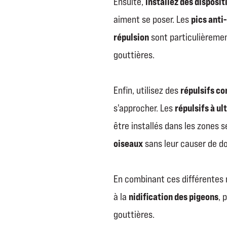
installez des disposit
Ensuite,
pics anti
aiment se poser. Les
répulsion
sont particulièrement
gouttières
.
répulsifs co
Enfin, utilisez des
répulsifs à ul
s'approcher. Les
être installés dans les zones s
oiseaux
sans leur causer de 
En combinant ces différentes
nidification des pigeons
à la
, 
gouttières.