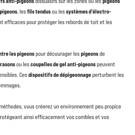
ifs anti-pigeons
pigeons
dissuasifs sur les zones où les
-pigeons
fils tendus
systèmes d'électro-
, les
ou les
 efficaces pour protéger les rebords de toit et les
ntre les pigeons
pigeons
pour décourager les
de
trasons
coupelles de gel anti-pigeons
ou les
peuvent
dispositifs de dépigeonnage
ensibles
.
Ces
perturbent les
dommages.
 méthodes, vous créerez un environnement peu propice
protégeant ainsi efficacement vos combles et vos