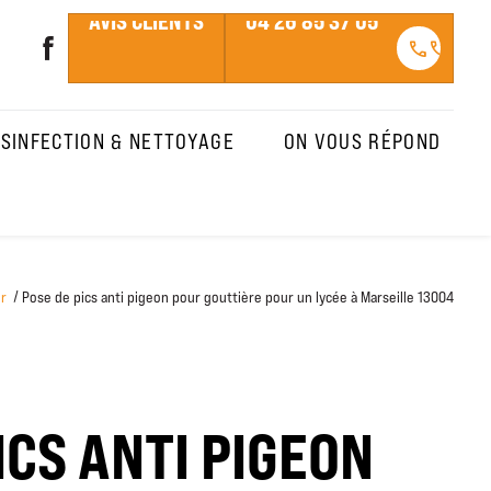
AVIS CLIENTS
04 26 85 37 05
call
call
SINFECTION & NETTOYAGE
ON VOUS RÉPOND
er
Pose de pics anti pigeon pour gouttière pour un lycée à Marseille 13004
ICS ANTI PIGEON