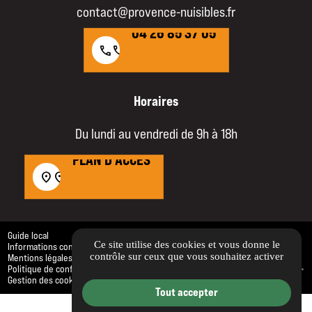
04 26 85 37 05
contact@provence-nuisibles.fr
04 26 85 37 05
call
call
Horaires
Du lundi au vendredi de 9h à 18h
PLAN D'ACCÈS
PLAN D'ACCÈS
location_on
location_on
Guide local
Ce site utilise des cookies et vous donne le
Informations complémentaires
contrôle sur ceux que vous souhaitez activer
Mentions légales
Politique de confidentialité
Gestion des cookies
Tout accepter