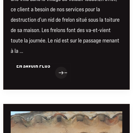
ce client a besoin de nos services pour la
destruction d'un nid de frelon situé sous la toiture
de sa maison. Les frelons font des va-et-vient
toute la journée. Le nid est sur le passage menant
à la ...
EN SAVOIR PLUS
EN SAVOIR PLUS
east
east