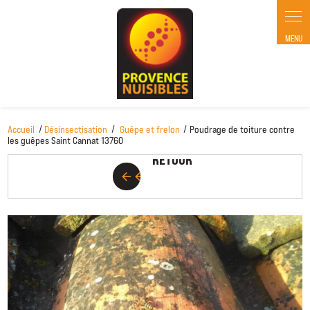
Panneau de gestion des cookies
Accueil
Désinsectisation
Guêpe et frelon
Poudrage de toiture contre
RETOUR
les guêpes Saint Cannat 13760
RETOUR
arrow_back
arrow_back