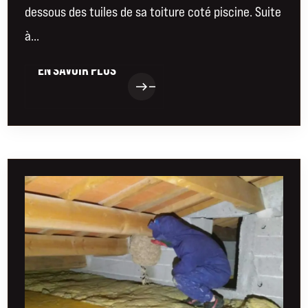
dessous des tuiles de sa toiture coté piscine. Suite
à...
EN SAVOIR PLUS
EN SAVOIR PLUS
east
east