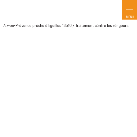
Aix-en-Provence proche d'Eguilles 13510 / Traitement contre les rongeurs
Traitement contre les rongeurs Aix-en-
Provence proche d'Eguilles 13510
04 26 85 37 05
Contactez-nous
Les champs indiqués par un astérisque (*) sont obligatoires
Nom*