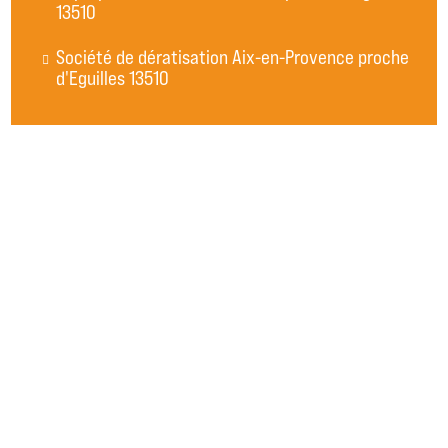
13510
Société de dératisation Aix-en-Provence proche
d'Eguilles 13510
Lutte contre les rats et les souris à Auriol