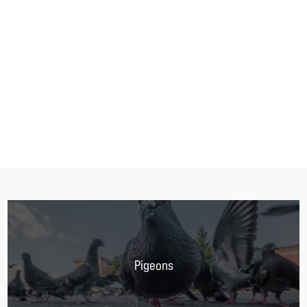
En soumettant ce formulaire, j'accepte que les informations
PROVENCE NUISIBLES
saisies soient traitées par
dans le cadre
de ma demande de contact et de la relation commerciale qui
peut en découler.
En savoir plus en consultant notre politique
de confidentialité.
*
Pigeons