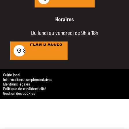
Horaires
Du lundi au vendredi de 9h à 18h
PLAN D'ACCÈS
PLAN D'ACCÈS
location_on
location_on
Guide local
Informations complémentaires
Mentions légales
Politique de confidentialité
Gestion des cookies