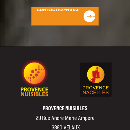
CONTACTEZ-NOUS
CONTACTEZ-NOUS
east
east
PROVENCE NUISIBLES
29 Rue Andre Marie Ampere
13880 VELAUX