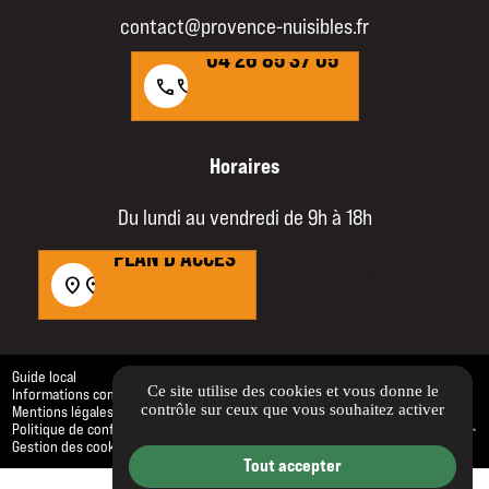
04 26 85 37 05
contact@provence-nuisibles.fr
04 26 85 37 05
call
call
Horaires
Du lundi au vendredi de 9h à 18h
PLAN D'ACCÈS
PLAN D'ACCÈS
location_on
location_on
Guide local
Ce site utilise des cookies et vous donne le
Informations complémentaires
contrôle sur ceux que vous souhaitez activer
Mentions légales
Politique de confidentialité
Gestion des cookies
Tout accepter