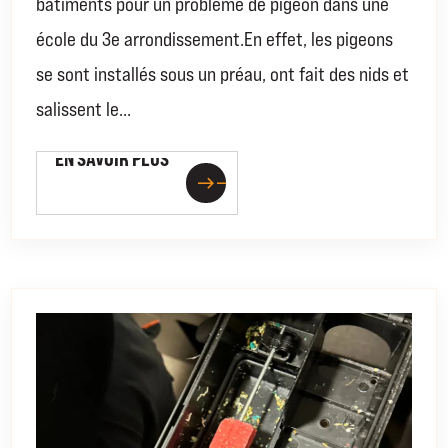
bâtiments pour un problème de pigeon dans une
école du 3e arrondissement.En effet, les pigeons
se sont installés sous un préau, ont fait des nids et
salissent le...
EN SAVOIR PLUS
EN SAVOIR PLUS
east
east