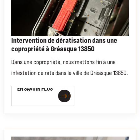
Intervention de dératisation dans une
copropriété à Gréasque 13850
Dans une copropriété, nous mettons fin à une
infestation de rats dans la ville de Gréasque 13850.
EN SAVOIR PLUS
EN SAVOIR PLUS
east
east