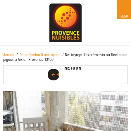
Panneau de gestion des cookies
Accueil
Désinfection & nettoyage
Nettoyage d'excréments ou fientes de
RETOUR
pigeon à Aix en Provence 13100
RETOUR
arrow_back
arrow_back