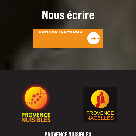
Nous écrire
CONTACTEZ-NOUS
CONTACTEZ-NOUS
east
east
PROVENCE NUISIBLES