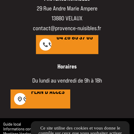
29 Rue Andre Marie Ampere
13880 VELAUX
04 26 85 37 05
contact@provence-nuisibles.fr
04 26 85 37 05
call
call
Horaires
Du lundi au vendredi de 9h à 18h
PLAN D'ACCÈS
PLAN D'ACCÈS
location_on
location_on
Guide local
Ce site utilise des cookies et vous donne le
Informations complémentaires
contrôle sur ceux que vous souhaitez activer
Mentions légales