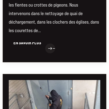
les fientes ou crottes de pigeons. Nous
intervenons dans le nettoyage de quai de
déchargement, dans les clochers des églises, dans
les courettes de...
EN SAVOIR PLUS
EN SAVOIR PLUS
east
east