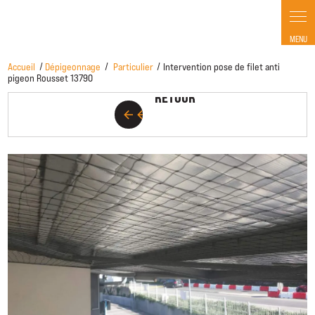
Accueil
Dépigeonnage
Particulier
Intervention pose de filet anti
RETOUR
pigeon Rousset 13790
RETOUR
arrow_back
arrow_back