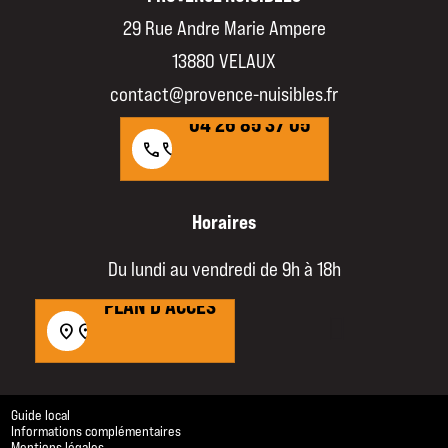
29 Rue Andre Marie Ampere
13880 VELAUX
04 26 85 37 05
contact@provence-nuisibles.fr
04 26 85 37 05
call
call
Horaires
Du lundi au vendredi de 9h à 18h
PLAN D'ACCÈS
PLAN D'ACCÈS
location_on
location_on
Guide local
Informations complémentaires
Mentions légales