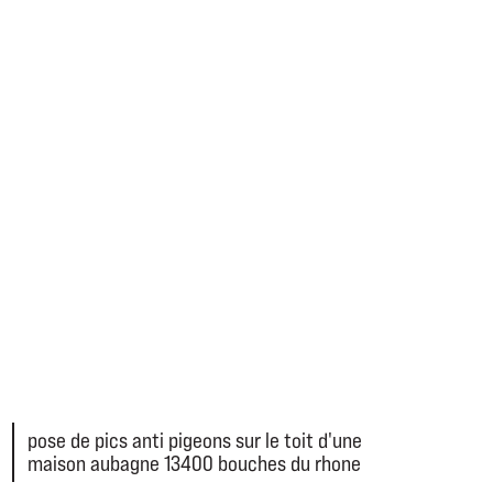
EN SAVOIR PLUS
EN SAVOIR PLUS
east
east
pose de pics anti pigeons sur le toit d'une
maison aubagne 13400 bouches du rhone