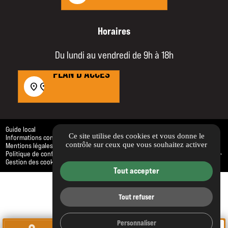
Horaires
Du lundi au vendredi de 9h à 18h
PLAN D'ACCÈS
PLAN D'ACCÈS
location_on
location_on
Guide local
Ce site utilise des cookies et vous donne le
Informations complémentaires
contrôle sur ceux que vous souhaitez activer
Mentions légales
Politique de confidentialité
Gestion des cookies
Tout accepter
Tout refuser
Personnaliser