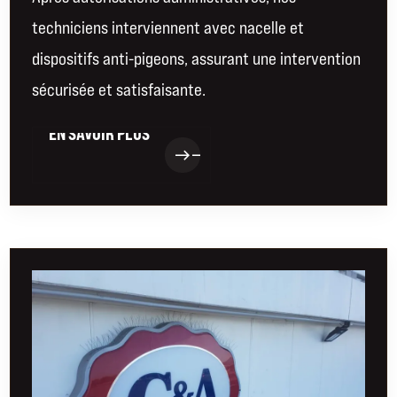
techniciens interviennent avec nacelle et
dispositifs anti-pigeons, assurant une intervention
sécurisée et satisfaisante.
EN SAVOIR PLUS
EN SAVOIR PLUS
east
east