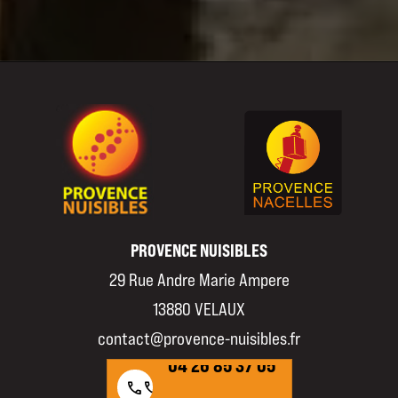
PROVENCE NUISIBLES
29 Rue Andre Marie Ampere
13880 VELAUX
04 26 85 37 05
contact@provence-nuisibles.fr
04 26 85 37 05
call
call