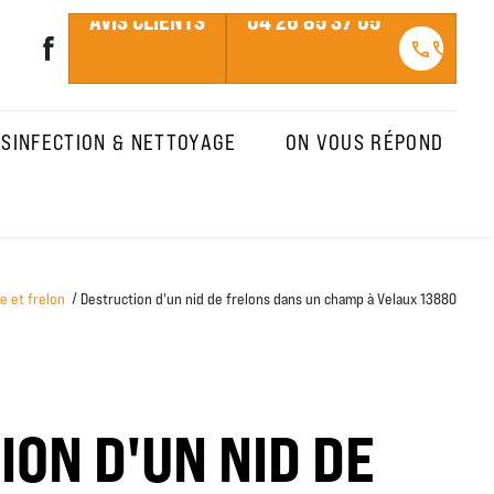
AVIS CLIENTS
04 26 85 37 05
call
call
SINFECTION & NETTOYAGE
ON VOUS RÉPOND
e et frelon
Destruction d'un nid de frelons dans un champ à Velaux 13880
ON D'UN NID DE