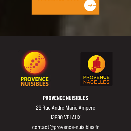
east
east
PROVENCE NUISIBLES
29 Rue Andre Marie Ampere
13880 VELAUX
04 26 85 37 05
contact@provence-nuisibles.fr