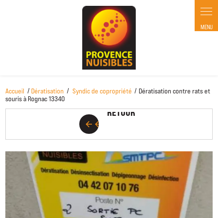
Panneau de gestion des cookies
Accueil
Dératisation
Syndic de copropriété
Dératisation contre rats et
RETOUR
souris à Rognac 13340
RETOUR
arrow_back
arrow_back