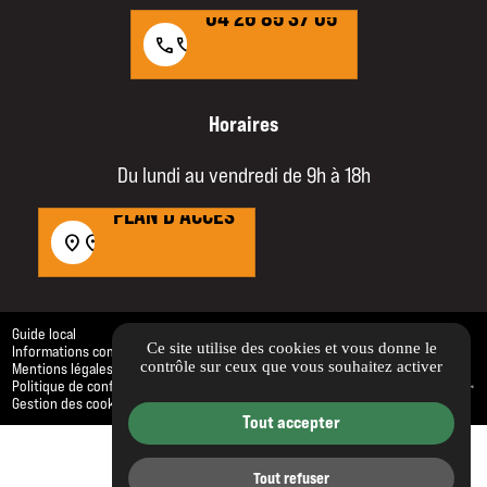
04 26 85 37 05
call
call
Horaires
Du lundi au vendredi de 9h à 18h
PLAN D'ACCÈS
PLAN D'ACCÈS
location_on
location_on
Guide local
Ce site utilise des cookies et vous donne le
Informations complémentaires
contrôle sur ceux que vous souhaitez activer
Mentions légales
Politique de confidentialité
Gestion des cookies
Tout accepter
Tout refuser