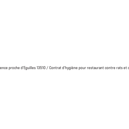
DÉRATISATION
DÉSINSECTISATION
DÉ
CONTACT & DEVIS
ence proche d'Eguilles 13510 / Contrat d'hygiène pour restaurant contre rats et 
Contactez-nous
Les champs indiqués par un asté