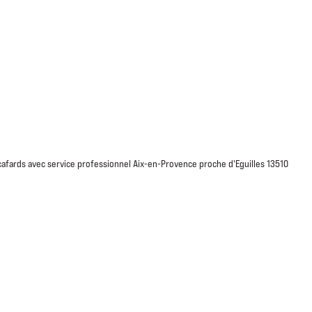
AVIS CLIENTS
04 26 85 37 05
call
call
SINFECTION & NETTOYAGE
ON VOUS RÉPOND
cafards avec service professionnel Aix-en-Provence proche d'Eguilles 13510
risque (*) sont obligatoires