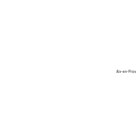
ACCUEIL
DÉPIGEONNAGE
Aix-en-Prov